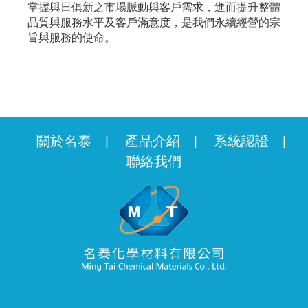
掌握與日俱新之市場脈動與客戶需求，進而提升整體
品質與服務水平及客戶滿意度，是我們永續經營的宗
旨與服務的使命。
關於名泰
產品介紹
系統認證
|
|
|
聯絡我們