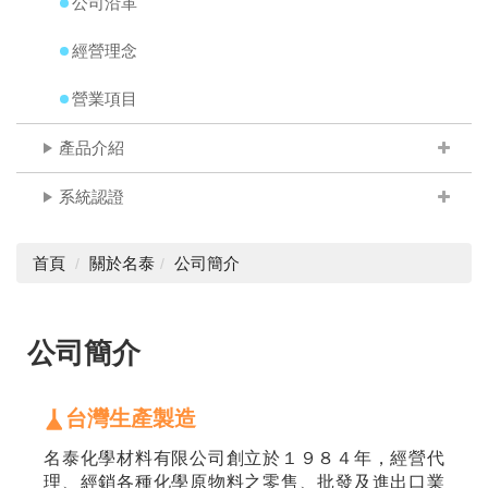
公司沿革
經營理念
營業項目
產品介紹
系統認證
首頁
關於名泰
公司簡介
公司簡介
台灣生產製造
名泰化學材料有限公司創立於１９８４年，經營代
理、經銷各種化學原物料之零售、批發及進出口業