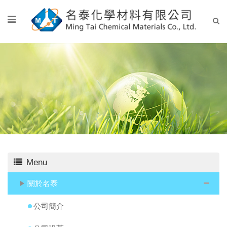
Menu
關於名泰
公司簡介