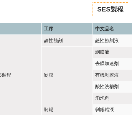
SES製程
工序
中文品名
鹼性蝕刻
鹼性蝕刻液
剝膜液
去膜加速劑
S製程
剝膜
有機剝膜液
酸性洗槽劑
消泡劑
剝錫
剝錫鉛液