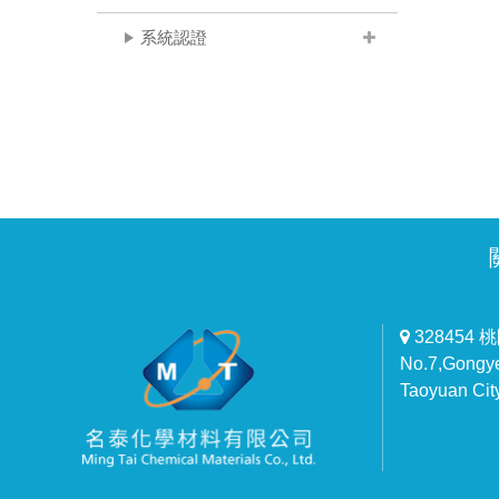
系統認證
328454
No.7,Gongye 
Taoyuan Cit